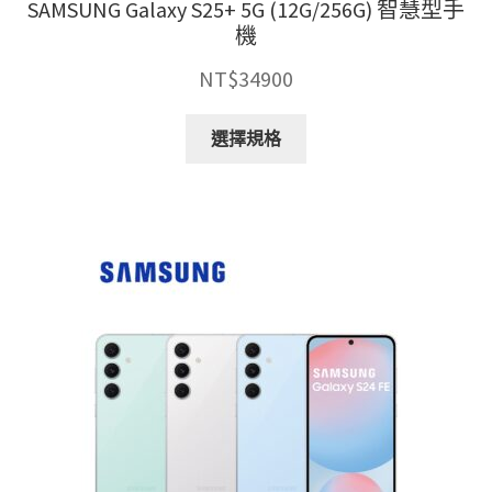
SAMSUNG Galaxy S25+ 5G (12G/256G) 智慧型手
機
NT$
34900
此
選擇規格
產
品
有
多
種
款
式。
可
在
產
品
頁
面