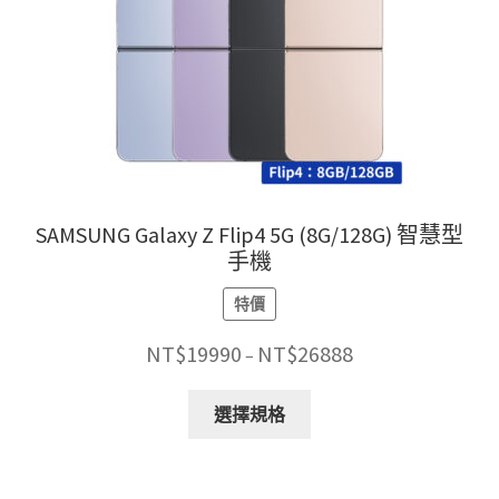
產
品
頁
面
選
擇
選
項
SAMSUNG Galaxy Z Flip4 5G (8G/128G) 智慧型
手機
特價
價
NT$
19990
NT$
26888
–
格
此
範
選擇規格
產
圍：
品
NT$19990
有
到