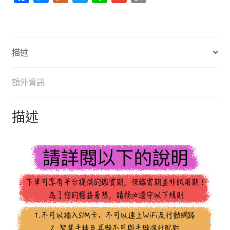
手
a
e
l
w
i
m
o
機
c
s
u
i
n
a
p
數
e
s
r
t
e
i
y
量
描述
b
e
k
t
l
L
o
n
e
i
額外資訊
o
g
r
n
k
e
k
描述
r