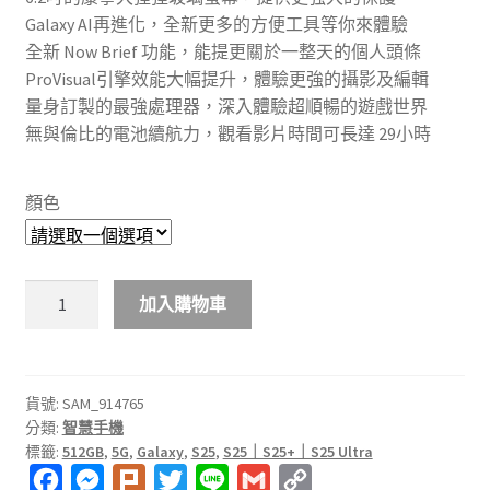
Galaxy AI再進化，全新更多的方便工具等你來體驗
全新 Now Brief 功能，能提更關於一整天的個人頭條
ProVisual引擎效能大幅提升，體驗更強的攝影及編輯
量身訂製的最強處理器，深入體驗超順暢的遊戲世界
無與倫比的電池續航力，觀看影片時間可長達 29小時
顏色
SAMSUNG
加入購物車
Galaxy
S25
5G
(12G/512G)
貨號:
SAM_914765
分類:
智慧手機
智
標籤:
512GB
,
5G
,
Galaxy
,
S25
,
S25｜S25+｜S25 Ultra
慧
F
M
P
T
L
G
C
型