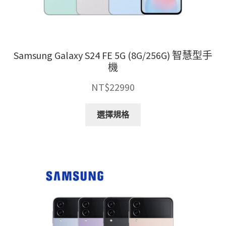
選
擇
選
項
Samsung Galaxy S24 FE 5G (8G/256G) 智慧型手
機
NT$
22990
此
選擇規格
產
品
有
多
種
款
式。
可
在