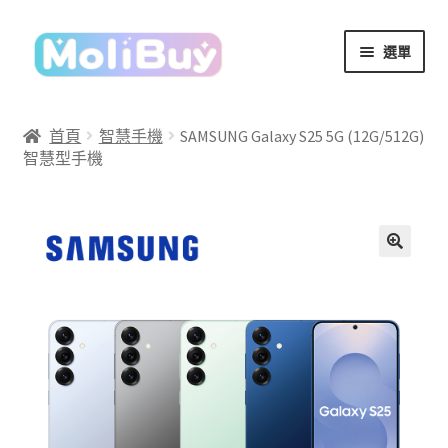
跳
跳
選單
至
至
導
主
覽
要
首頁
智慧手機
SAMSUNG Galaxy S25 5G (12G/512G)
列
內
智慧型手機
容