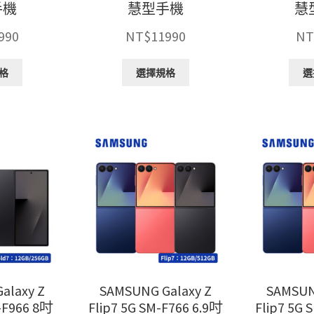
手機
慧型手機
慧
990
NT$
11990
NT
此
此
格
選擇規格
選
產
產
品
品
有
有
多
多
種
種
款
款
式。
式。
可
可
在
在
產
產
品
品
頁
頁
面
面
選
選
alaxy Z
SAMSUNG Galaxy Z
SAMSUN
擇
擇
-F966 8吋
Flip7 5G SM-F766 6.9吋
Flip7 5G 
選
選