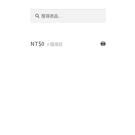
搜
搜
尋
尋
關
鍵
字:
NT$
0
0 個項目