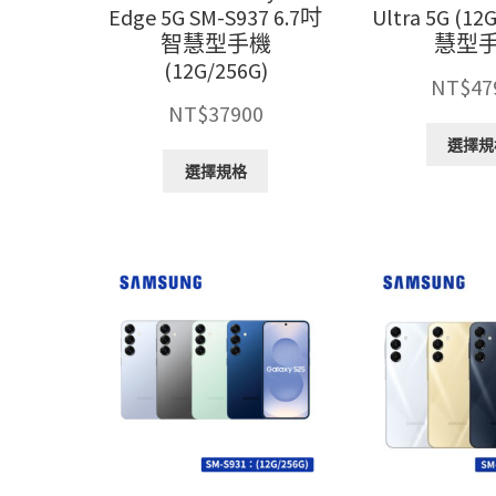
擇
Edge 5G SM-S937 6.7吋
Ultra 5G (12
選
智慧型手機
慧型
項
(12G/256G)
NT$
47
NT$
37900
選擇規
此
選擇規格
產
品
有
多
種
款
式。
可
在
產
品
頁
面