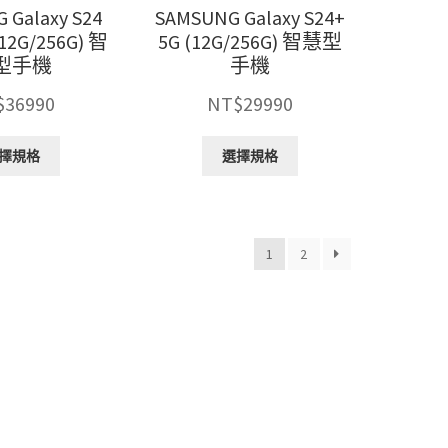
擇
擇
 Galaxy S24
SAMSUNG Galaxy S24+
選
選
(12G/256G) 智
5G (12G/256G) 智慧型
項
項
型手機
手機
$
36990
NT$
29990
此
此
擇規格
選擇規格
產
產
品
品
有
有
多
多
1
2
種
種
款
款
式。
式。
可
可
在
在
產
產
品
品
頁
頁
面
面