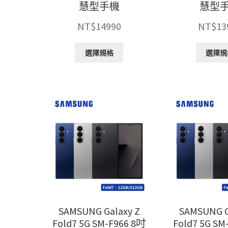
慧型手機
慧型
NT$
14990
NT$
13
此
選擇規格
選擇規
產
品
有
多
種
款
式。
可
在
產
品
頁
面
選
SAMSUNG Galaxy Z
SAMSUNG G
擇
Fold7 5G SM-F966 8吋
Fold7 5G SM
選