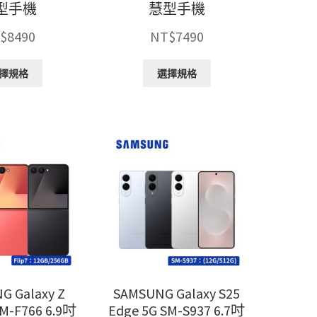
型手機
慧型手機
$
8490
NT$
7490
此
此
擇規格
選擇規格
產
產
品
品
有
有
多
多
種
種
款
款
式。
式。
可
可
在
在
產
產
品
品
頁
頁
面
面
選
選
G Galaxy Z
SAMSUNG Galaxy S25
擇
擇
SM-F766 6.9吋
Edge 5G SM-S937 6.7吋
選
選