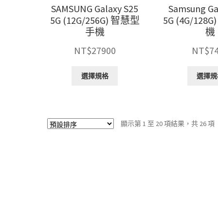
選
SAMSUNG Galaxy S25
Samsung Ga
擇
5G (12G/256G) 智慧型
5G (4G/12
選
手機
機
項
NT$
27900
NT$
7
此
選擇規格
選擇規
產
品
有
多
顯示第 1 至 20 項結果，共 26 項
種
款
式。
可
在
產
品
頁
面