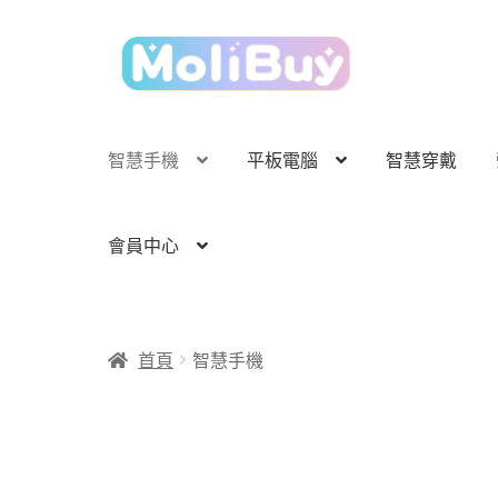
跳
跳
至
至
導
主
覽
要
列
內
智慧手機
平板電腦
智慧穿戴
容
會員中心
首頁
智慧手機