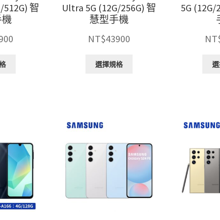
擇
擇
G/512G) 智
Ultra 5G (12G/256G) 智
5G (12G
選
選
手機
慧型手機
項
項
900
NT$
43900
NT
此
此
格
選擇規格
選
產
產
品
品
有
有
多
多
種
種
款
款
式。
式。
可
可
在
在
產
產
品
品
頁
頁
面
面
選
選