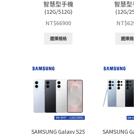
智慧型手機
智慧型
項
(12G/512G)
(12G/2
NT$
66900
NT$
62
此
選擇規格
選擇規
產
品
有
多
種
款
式。
可
在
產
品
頁
面
選
SAMSUNG Galaxy S25
SAMSUNG Ga