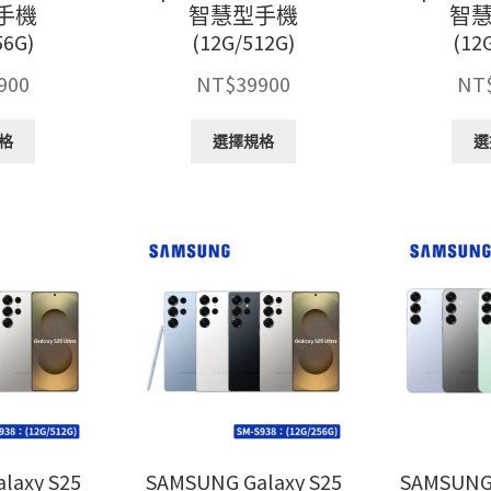
手機
智慧型手機
智
項
項
56G)
(12G/512G)
(12
900
NT$
39900
NT
此
此
格
選擇規格
選
產
產
品
品
有
有
多
多
種
種
款
款
式。
式。
可
可
在
在
產
產
品
品
頁
頁
面
面
選
選
laxy S25
SAMSUNG Galaxy S25
SAMSUNG 