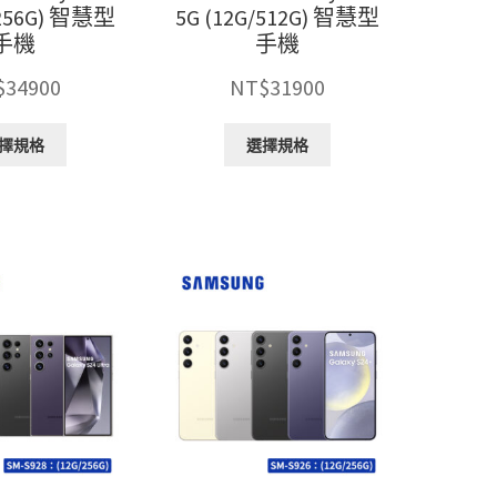
擇
擇
/256G) 智慧型
5G (12G/512G) 智慧型
選
選
手機
手機
項
項
$
34900
NT$
31900
此
此
擇規格
選擇規格
產
產
品
品
有
有
多
多
種
種
款
款
式。
式。
可
可
在
在
產
產
品
品
頁
頁
面
面
選
選