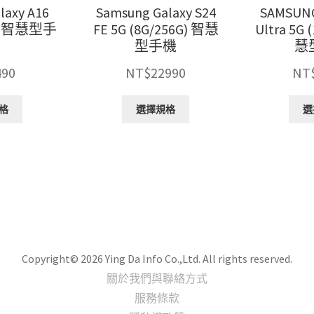
擇
擇
laxy A16
Samsung Galaxy S24
SAMSUNG
選
選
8G) 智慧型手
FE 5G (8G/256G) 智慧
Ultra 5G 
項
項
型手機
慧
490
NT$
22990
NT
此
此
格
選擇規格
選
產
產
品
品
有
有
多
多
種
種
款
款
式。
式。
可
可
在
在
產
產
Copyright© 2026 Ying Da Info Co.,Ltd. All rights reserved.
品
品
關於我們與聯絡方式
頁
頁
服務條款
面
面