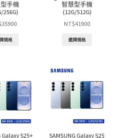
慧型手機
智慧型手機
項
項
G/256G)
(12G/512G)
$
35900
NT$
41900
此
此
擇規格
選擇規格
產
產
品
品
有
有
多
多
種
種
款
款
式。
式。
可
可
在
在
產
產
品
品
頁
頁
面
面
選
選
Galaxy S25+
SAMSUNG Galaxy S25