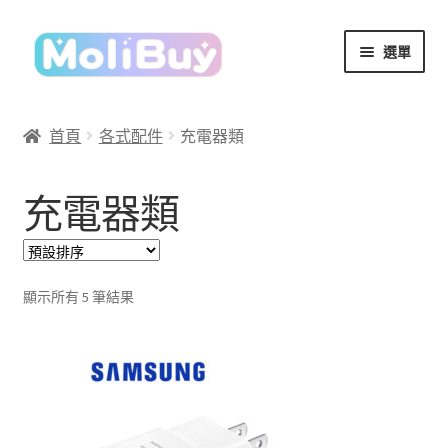
跳
跳
選單
至
至
導
主
覽
要
首頁
各式配件
充電器類
列
內
容
充電器類
顯示所有 5 筆結果