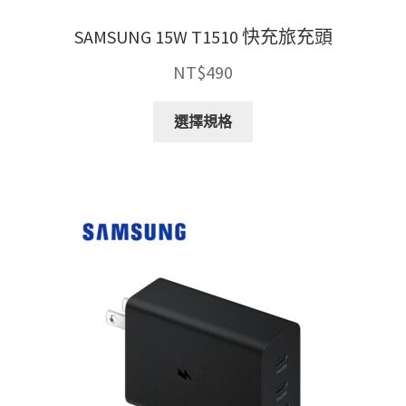
項
SAMSUNG 15W T1510 快充旅充頭
NT$
490
此
選擇規格
產
品
有
多
種
款
式。
可
在
產
品
頁
面