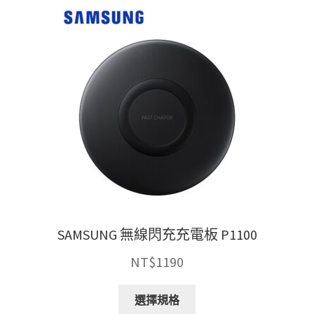
種
款
式。
可
在
產
品
頁
面
選
擇
選
項
SAMSUNG 無線閃充充電板 P1100
NT$
1190
此
選擇規格
產