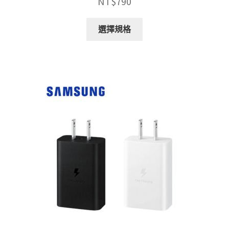
NT$
790
此
選擇規格
產
品
有
多
種
款
式。
可
在
產
品
頁
面
選
擇
選