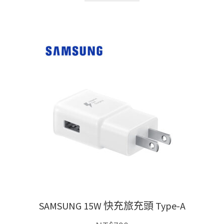
品
有
多
種
款
式。
可
在
產
品
頁
面
選
擇
選
項
SAMSUNG 15W 快充旅充頭 Type-A