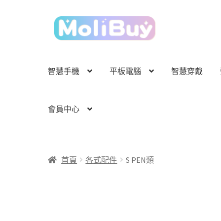
跳
跳
至
至
導
主
覽
要
列
內
智慧手機
平板電腦
智慧穿戴
容
會員中心
首頁
各式配件
S PEN類