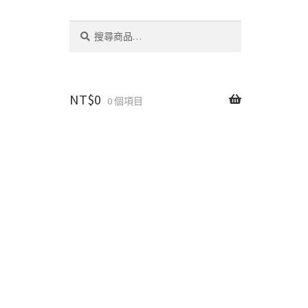
搜
搜
尋
尋
關
鍵
字:
NT$
0
0 個項目