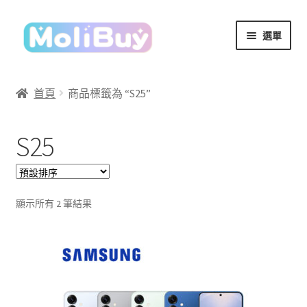
跳
跳
選單
至
至
導
主
覽
要
首頁
商品標籤為 “S25”
列
內
容
S25
顯示所有 2 筆結果