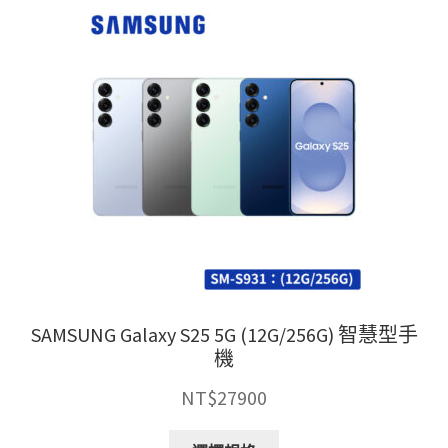
種
款
式。
可
在
產
品
頁
面
選
擇
選
項
SAMSUNG Galaxy S25 5G (12G/256G) 智慧型手
機
NT$
27900
此