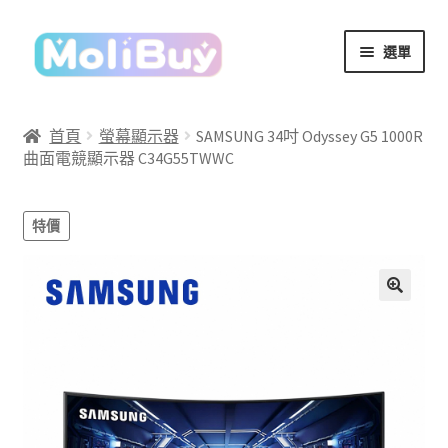
跳
跳
選單
至
至
導
主
覽
要
首頁
螢幕顯示器
SAMSUNG 34吋 Odyssey G5 1000R
列
內
曲面電競顯示器 C34G55TWWC
容
特價