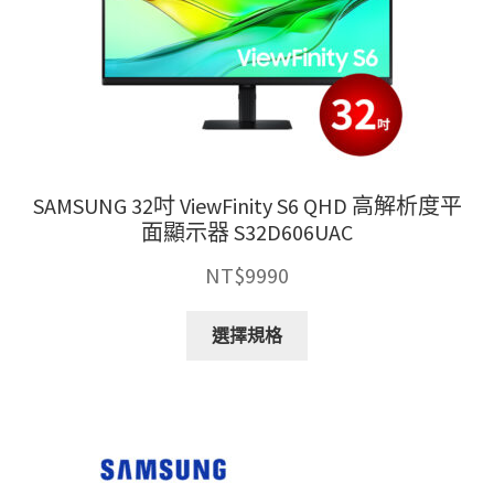
SAMSUNG 32吋 ViewFinity S6 QHD 高解析度平
面顯示器 S32D606UAC
NT$
9990
此
選擇規格
產
品
有
多
種
款