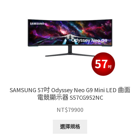
式。
可
在
產
品
頁
面
選
擇
選
項
SAMSUNG 57吋 Odyssey Neo G9 Mini LED 曲面
電競顯示器 S57CG952NC
NT$
79900
此
選擇規格
產
品