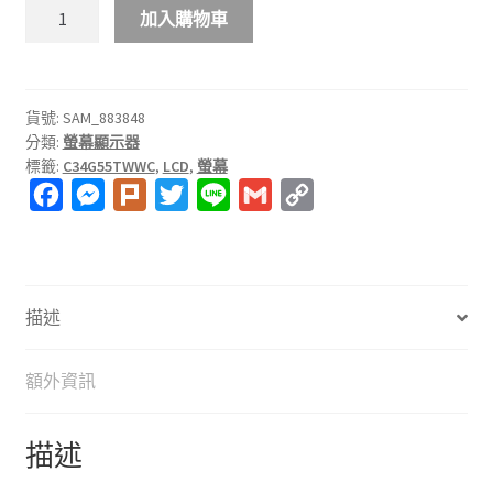
SAMSUNG
加入購物車
34
吋
Odyssey
G5
貨號:
SAM_883848
分類:
螢幕顯示器
1000R
標籤:
C34G55TWWC
,
LCD
,
螢幕
曲
F
M
P
T
L
G
C
面
電
a
e
l
w
i
m
o
競
c
s
u
i
n
a
p
顯
e
s
r
t
e
i
y
示
描述
b
e
k
t
l
L
器
o
n
e
i
C34G55TWWC
額外資訊
數
o
g
r
n
量
k
e
k
描述
r