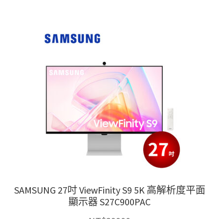
有
多
種
款
式。
可
在
產
品
頁
面
選
擇
選
項
SAMSUNG 27吋 ViewFinity S9 5K 高解析度平面
顯示器 S27C900PAC