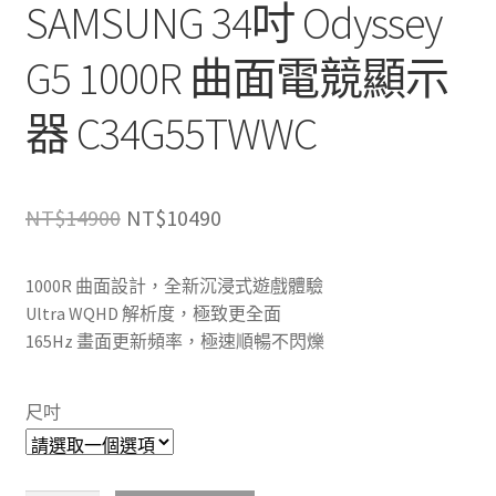
SAMSUNG 34吋 Odyssey
G5 1000R 曲面電競顯示
器 C34G55TWWC
原
目
NT$
14900
NT$
10490
始
前
1000R 曲面設計，全新沉浸式遊戲體驗
價
價
Ultra WQHD 解析度，極致更全面
格：
格：
165Hz 畫面更新頻率，極速順暢不閃爍
NT$14900。
NT$10490。
尺吋