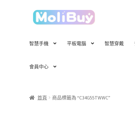
跳
跳
至
至
導
主
覽
要
列
內
智慧手機
平板電腦
智慧穿戴
容
會員中心
首頁
商品標籤為 “C34G55TWWC”