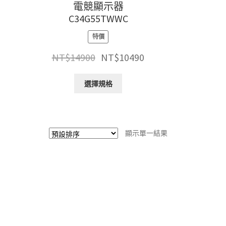
電競顯示器
C34G55TWWC
特價
原
目
NT$
14900
NT$
10490
始
前
價
價
此
選擇規格
格：
格：
產
NT$14900。
NT$10490。
品
有
多
顯示單一結果
種
款
式。
可
在
產
品
頁
面