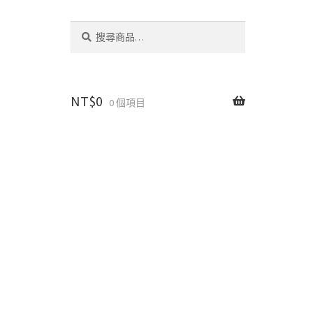
搜
搜
尋
尋
關
鍵
字:
NT$
0
0 個項目