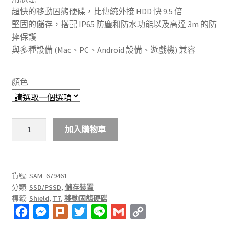
超快的移動固態硬碟，比傳統外接 HDD 快 9.5 倍
堅固的儲存，搭配 IP65 防塵和防水功能以及高達 3m 的防
摔保護
與多種設備 (Mac、PC、Android 設備、遊戲機) 兼容
顏色
SAMSUNG
加入購物車
T7
Shield
移
動
貨號:
SAM_679461
分類:
SSD/PSSD
,
儲存裝置
固
標籤:
Shield
,
T7
,
移動固態硬碟
態
F
M
P
T
L
G
C
硬
碟
a
e
l
w
i
m
o