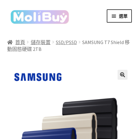
跳
跳
選單
至
至
導
主
覽
要
首頁
儲存裝置
SSD/PSSD
SAMSUNG T7 Shield 移
列
內
動固態硬碟 2TB
容