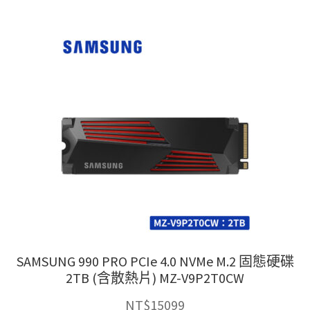
有
多
種
款
式。
可
在
產
品
頁
面
選
擇
選
項
SAMSUNG 990 PRO PCIe 4.0 NVMe M.2 固態硬碟
2TB (含散熱片) MZ-V9P2T0CW
NT$
15099