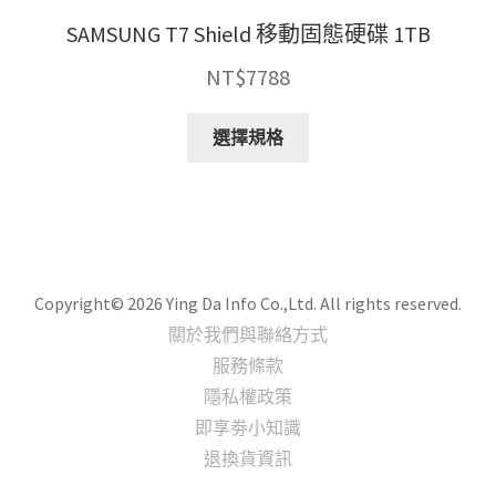
項
SAMSUNG T7 Shield 移動固態硬碟 1TB
NT$
7788
此
選擇規格
產
品
有
多
種
款
Copyright© 2026 Ying Da Info Co.,Ltd. All rights reserved.
式。
關於我們與聯絡方式
可
服務條款
在
隱私權政策
產
即享劵小知識
品
頁
退換貨資訊
面