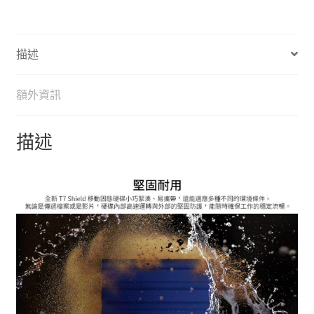
2TB
c
s
u
i
n
a
p
數
e
s
r
t
e
i
y
量
描述
b
e
k
t
l
L
o
n
e
i
額外資訊
o
g
r
n
k
e
k
描述
r