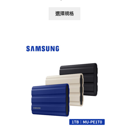
此
選擇規格
產
品
有
多
種
款
式。
可
在
產
品
頁
面
選
擇
選