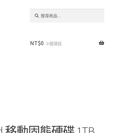
搜
搜
尋
尋
關
鍵
字:
NT$
0
0 個項目
ield 移動固態硬碟 1TB