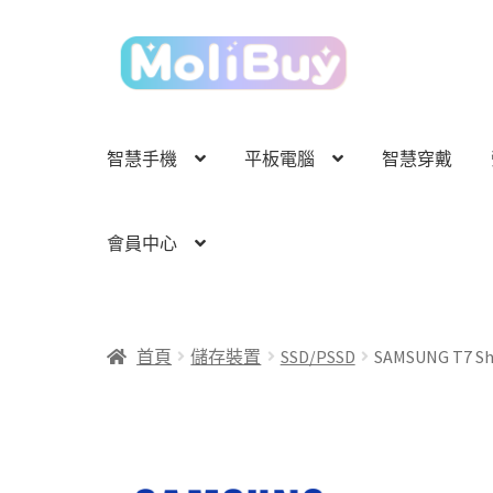
跳
跳
至
至
導
主
覽
要
列
內
智慧手機
平板電腦
智慧穿戴
容
會員中心
首頁
儲存裝置
SSD/PSSD
SAMSUNG T7 