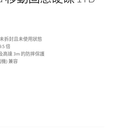
新未拆封且未使用狀態
5 倍
及高達 3m 的防摔保護
戲機) 兼容