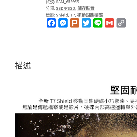
動
貨號:
SAM_659955
分類:
SSD/PSSD
,
儲存裝置
固
標籤:
Shield
,
T7
,
移動固態硬碟
態
F
M
P
T
L
G
C
硬
碟
a
e
l
w
i
m
o
1TB
c
s
u
i
n
a
p
數
e
s
r
t
e
i
y
量
b
e
k
t
l
L
描述
o
n
e
i
o
g
r
n
k
e
k
r