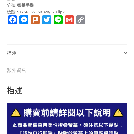
分類:
智慧手機
SM-
標籤:
512GB
,
5G
,
Galaxy
,
Z Flip7
F766
F
M
P
T
L
G
C
6.9
吋
a
e
l
w
i
m
o
智
c
s
u
i
n
a
p
慧
e
s
r
t
e
i
y
型
描述
b
e
k
t
l
L
手
o
n
e
i
機
額外資訊
(12G/512G)
o
g
r
n
數
k
e
k
量
描述
r