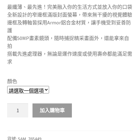
最纖薄、最先進！完美融入你的生活方式並放入你的口袋
全新設計的窄邊框滿版封面螢幕，帶來無干擾的視覺體驗
邊框及轉軸皆採用Armor鋁合金材質，讓手機受到妥善防
護
配備50MP畫素鏡頭，隨時捕捉精采畫面外，還能拿來自
拍
搭載先進處理器，無論是運作速度或使用壽命都能滿足需
求
顏色
SAMSUNG
加入購物車
Galaxy
Z
Flip7
5G
貨號:
SAM_765449