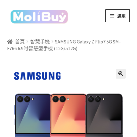
跳
跳
選單
至
至
導
主
覽
要
首頁
智慧手機
SAMSUNG Galaxy Z Flip7 5G SM-
列
內
F766 6.9吋智慧型手機 (12G/512G)
容