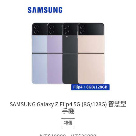
種
款
式。
可
在
產
品
頁
面
選
擇
選
項
SAMSUNG Galaxy Z Flip4 5G (8G/128G) 智慧型
手機
特價
價