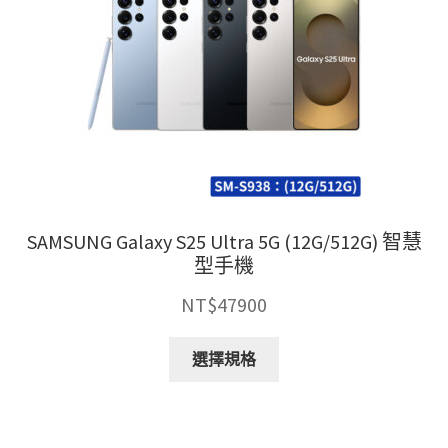
在
產
品
頁
面
選
擇
選
項
SAMSUNG Galaxy S25 Ultra 5G (12G/512G) 智慧
型手機
NT$
47900
此
選擇規格
產
品
有
多