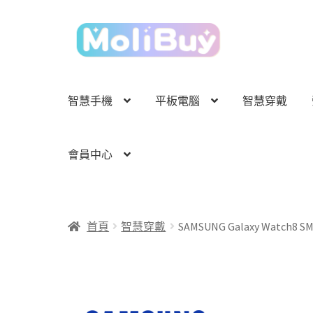
跳
跳
至
至
導
主
覽
要
列
內
智慧手機
平板電腦
智慧穿戴
容
會員中心
首頁
智慧穿戴
SAMSUNG Galaxy Watch8 S