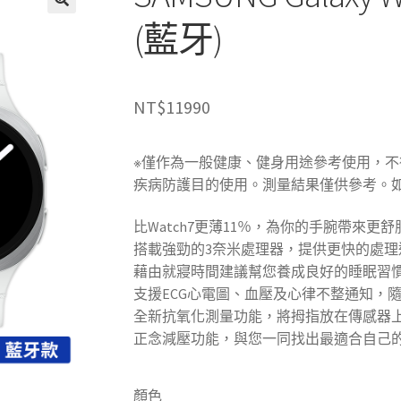
(藍牙)
NT$
11990
※僅作為一般健康、健身用途參考使用，
疾病防護目的使用。測量結果僅供參考。
比Watch7更薄11％，為你的手腕帶來更
搭載強勁的3奈米處理器，提供更快的處理
藉由就寢時間建議幫您養成良好的睡眠習
支援ECG心電圖、血壓及心律不整通知，
全新抗氧化測量功能，將拇指放在傳感器
正念減壓功能，與您一同找出最適合自己
顏色