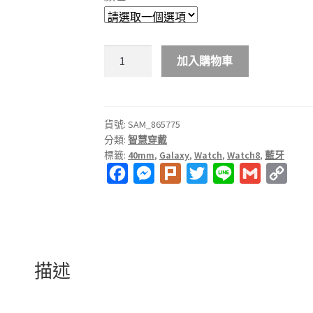
SAMSUNG
加入購物車
Galaxy
Watch8
SM-
L320
貨號:
SAM_865775
分類:
智慧穿戴
40mm
標籤:
40mm
,
Galaxy
,
Watch
,
Watch8
,
藍牙
(藍
F
M
P
T
L
G
C
牙)
數
a
e
l
w
i
m
o
量
c
s
u
i
n
a
p
e
s
r
t
e
i
y
b
e
k
t
l
L
描述
o
n
e
i
o
g
r
n