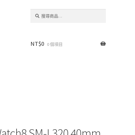
搜
搜
尋
尋
關
鍵
字:
NT$
0
0 個項目
atch8 SM-L320 40mm