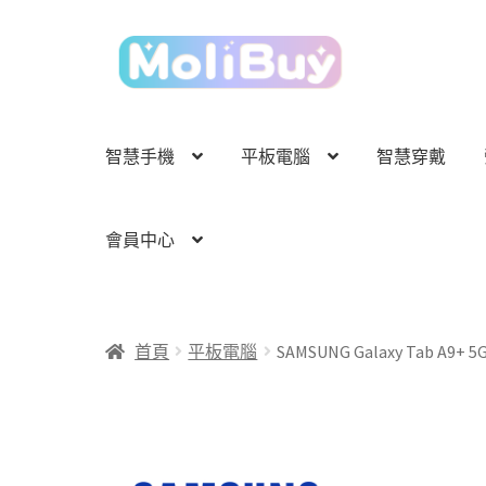
跳
跳
至
至
導
主
覽
要
列
內
智慧手機
平板電腦
智慧穿戴
容
會員中心
首頁
平板電腦
SAMSUNG Galaxy Tab A9+ 