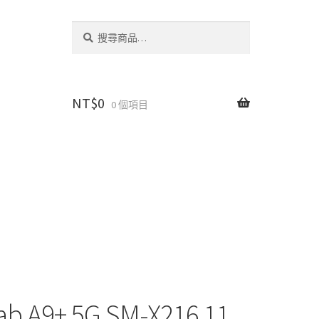
搜
搜
尋
尋
關
鍵
字:
NT$
0
0 個項目
b A9+ 5G SM-X216 11