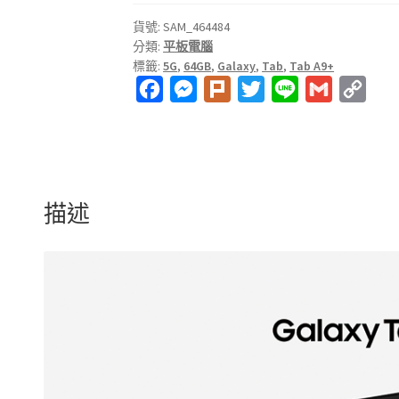
A9+
5G
貨號:
SAM_464484
分類:
平板電腦
SM-
標籤:
5G
,
64GB
,
Galaxy
,
Tab
,
Tab A9+
X216
F
M
P
T
L
G
C
11
吋
a
e
l
w
i
m
o
平
c
s
u
i
n
a
p
板
e
s
r
t
e
i
y
電
b
e
k
t
l
L
腦
描述
o
n
e
i
(4G/64G)
數
o
g
r
n
量
k
e
k
r