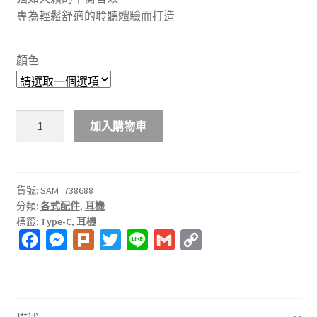
專為輕鬆舒適的聆聽體驗而打造
顏色
SAMSUNG
加入購物車
EO-
IC100
TYPE-
C
貨號:
SAM_738688
分類:
各式配件
,
耳機
耳
標籤:
Type-C
,
耳機
機
F
M
P
T
L
G
C
數
量
a
e
l
w
i
m
o
c
s
u
i
n
a
p
e
s
r
t
e
i
y