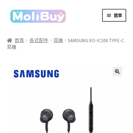
跳
跳
選單
至
至
導
主
覽
要
首頁
各式配件
耳機
SAMSUNG EO-IC100 TYPE-C
列
內
耳機
容