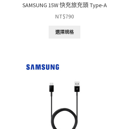
SAMSUNG 15W 快充旅充頭 Type-A
NT$
790
此
選擇規格
產
品
有
多
種
款
式。
可
在
產
品
頁
面