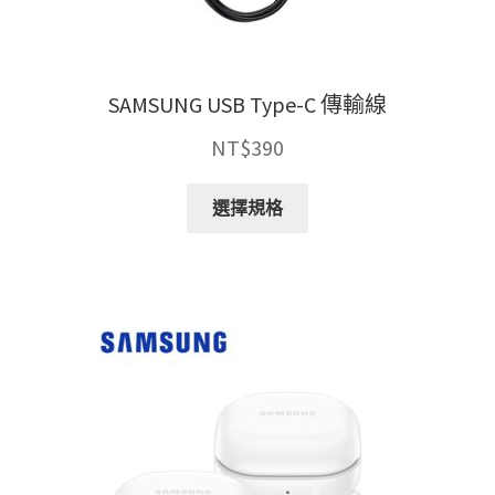
選
擇
選
項
SAMSUNG USB Type-C 傳輸線
NT$
390
此
選擇規格
產
品
有
多
種
款
式。
可
在
產