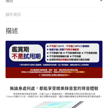
描述
b
e
k
t
l
L
o
n
e
i
額外資訊
o
g
r
n
k
e
k
描述
r