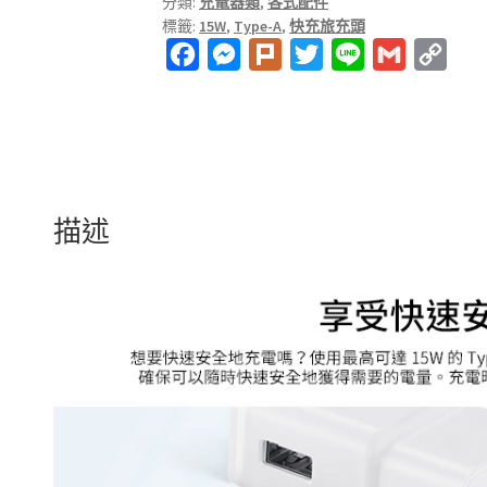
分類:
充電器類
,
各式配件
充
標籤:
15W
,
Type-A
,
快充旅充頭
頭
F
M
P
T
L
G
C
Type-
A
a
e
l
w
i
m
o
數
c
s
u
i
n
a
p
量
e
s
r
t
e
i
y
b
e
k
t
l
L
o
n
e
i
描述
o
g
r
n
k
e
k
r