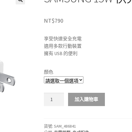
NT$
790
享受快速安全充電
適用多款行動裝置
擁有 USB 的便利
顏色
SAMSUNG
加入購物車
15W
快
充
旅
貨號:
SAM_486841