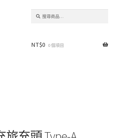
搜
搜
尋
尋
關
鍵
字:
NT$
0
0 個項目
充旅充頭 Type-A