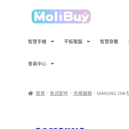
跳
跳
至
至
導
主
覽
要
列
內
智慧手機
平板電腦
智慧穿戴
容
會員中心
首頁
各式配件
充電器類
SAMSUNG 15W