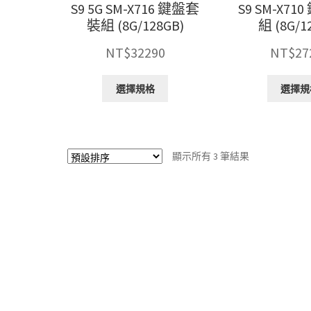
S9 5G SM-X716 鍵盤套
S9 SM-X7
裝組 (8G/128GB)
組 (8G/1
NT$
32290
NT$
27
此
選擇規格
選擇規
產
品
有
多
顯示所有 3 筆結果
種
款
式。
可
在
產
品
頁
面
選
擇