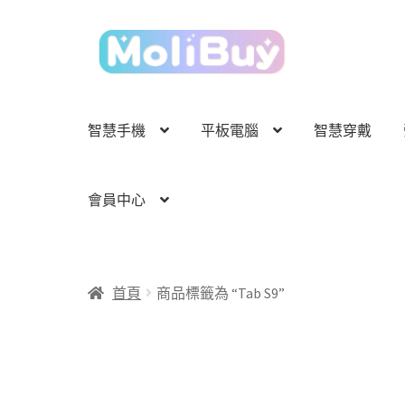
跳
跳
至
至
導
主
覽
要
列
內
智慧手機
平板電腦
智慧穿戴
容
會員中心
首頁
商品標籤為 “Tab S9”