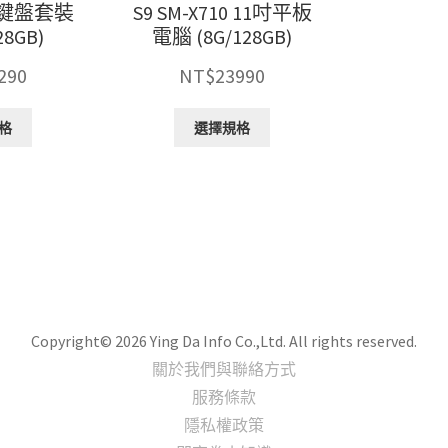
10 鍵盤套裝
S9 SM-X710 11吋平板
28GB)
電腦 (8G/128GB)
290
NT$
23990
此
此
格
選擇規格
產
產
品
品
有
有
多
多
種
種
款
款
式。
式。
可
可
在
在
產
產
Copyright© 2026 Ying Da Info Co.,Ltd. All rights reserved.
品
品
關於我們與聯絡方式
頁
頁
服務條款
面
面
隱私權政策
選
選
擇
擇