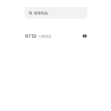
搜
搜
尋
尋
關
鍵
字:
NT$
0
0 個項目