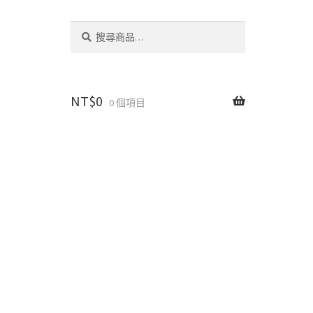
搜
搜
尋
尋
關
鍵
字:
NT$
0
0 個項目