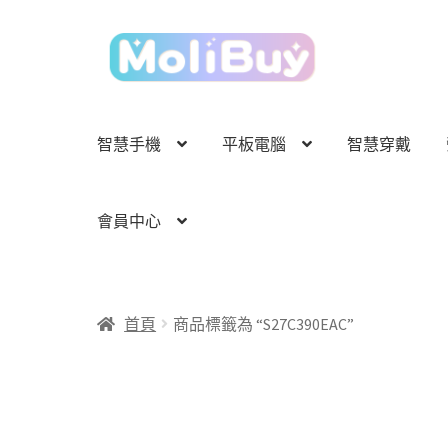
跳
跳
至
至
導
主
覽
要
列
內
智慧手機
平板電腦
智慧穿戴
容
會員中心
首頁
商品標籤為 “S27C390EAC”