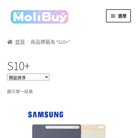
跳
跳
選單
至
至
導
主
覽
要
首頁
商品標籤為 “S10+”
列
內
容
S10+
顯示單一結果