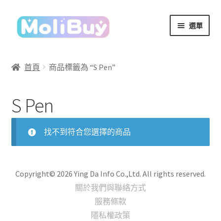
跳
跳
選單
至
至
導
主
覽
要
首頁
商品標籤為 “S Pen”
列
內
容
S Pen
找不到符合您選擇的商品
Copyright© 2026 Ying Da Info Co.,Ltd. All rights reserved.
關於我們與聯絡方式
服務條款
隱私權政策