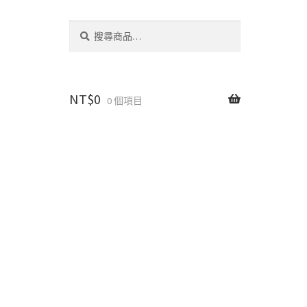
搜
搜
尋
尋
關
鍵
字:
NT$
0
0 個項目