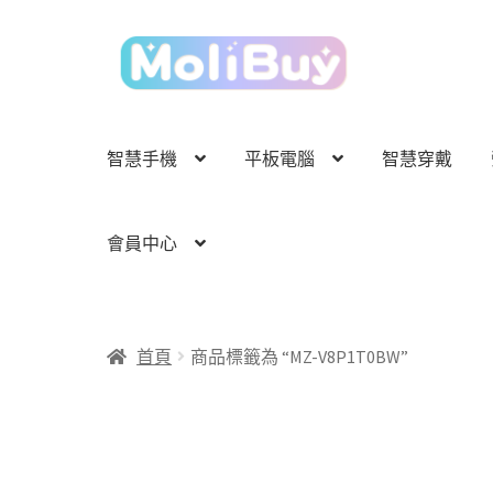
跳
跳
至
至
導
主
覽
要
列
內
智慧手機
平板電腦
智慧穿戴
容
會員中心
首頁
商品標籤為 “MZ-V8P1T0BW”