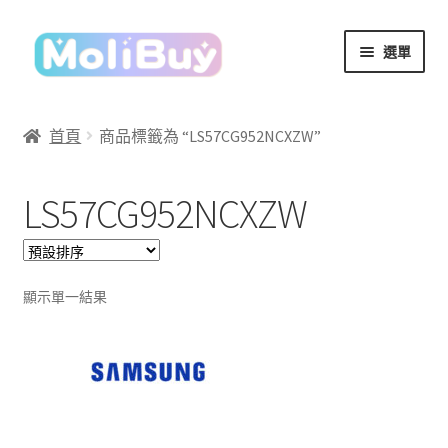
跳
跳
選單
至
至
導
主
覽
要
首頁
商品標籤為 “LS57CG952NCXZW”
列
內
容
LS57CG952NCXZW
顯示單一結果