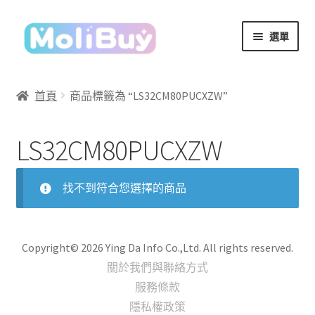
跳
跳
選單
至
至
導
主
覽
要
首頁
商品標籤為 “LS32CM80PUCXZW”
列
內
容
LS32CM80PUCXZW
找不到符合您選擇的商品
Copyright© 2026 Ying Da Info Co.,Ltd. All rights reserved.
關於我們與聯絡方式
服務條款
隱私權政策