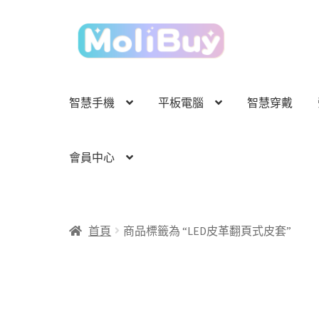
跳
跳
至
至
導
主
覽
要
列
內
智慧手機
平板電腦
智慧穿戴
容
會員中心
首頁
商品標籤為 “LED皮革翻頁式皮套”