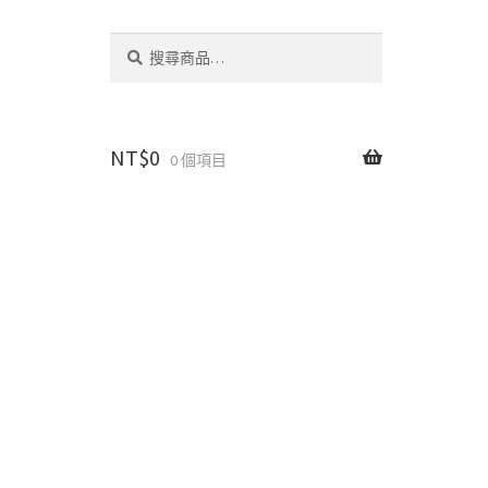
搜
搜
尋
尋
關
鍵
字:
NT$
0
0 個項目