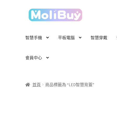
跳
跳
至
至
導
主
覽
要
列
內
智慧手機
平板電腦
智慧穿戴
容
會員中心
首頁
商品標籤為 “LED智慧背蓋”