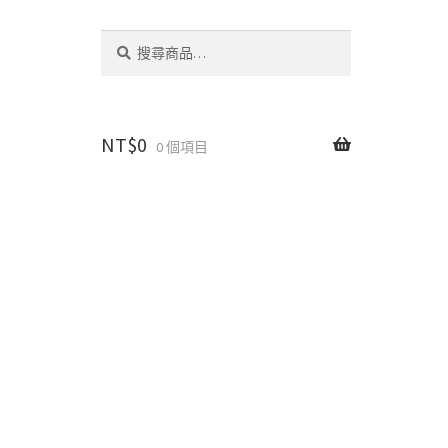
搜
搜
尋
尋
關
鍵
字:
NT$
0
0 個項目