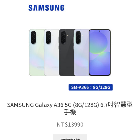
種
款
式。
可
在
產
品
頁
面
選
擇
選
項
SAMSUNG Galaxy A36 5G (8G/128G) 6.7吋智慧型
手機
NT$
13990
此