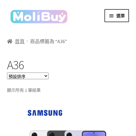
跳
跳
選單
至
至
導
主
覽
要
首頁
商品標籤為 “A36”
列
內
容
A36
顯示所有 2 筆結果