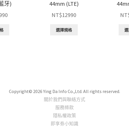
(藍牙)
44mm (LTE)
44m
990
NT$
12990
NT
此
此
格
選擇規格
選
產
產
品
品
有
有
多
多
種
種
款
款
式。
式。
可
可
在
在
產
產
Copyright© 2026 Ying Da Info Co.,Ltd. All rights reserved.
品
品
關於我們與聯絡方式
頁
頁
服務條款
面
面
隱私權政策
選
選
擇
擇
即享劵小知識
選
選