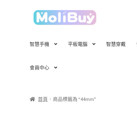
跳
跳
至
至
導
主
覽
要
列
內
智慧手機
平板電腦
智慧穿戴
容
會員中心
首頁
商品標籤為 “44mm”