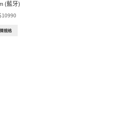
m (藍牙)
$
10990
此
擇規格
產
品
有
多
種
款
式。
可
在
產
品
頁
面
選
擇
選