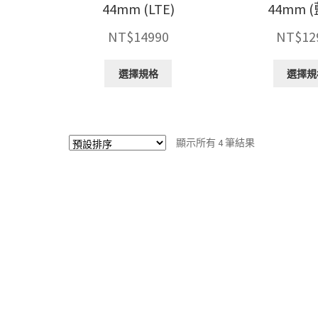
44mm (LTE)
44mm 
NT$
14990
NT$
12
此
選擇規格
選擇規
產
品
有
多
顯示所有 4 筆結果
種
款
式。
可
在
產
品
頁
面
選
擇
選