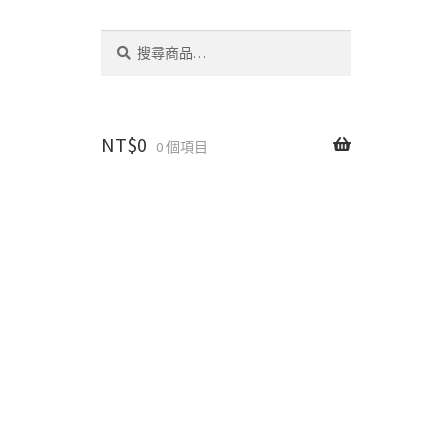
搜
搜
尋
尋
關
鍵
字:
NT$
0
0 個項目