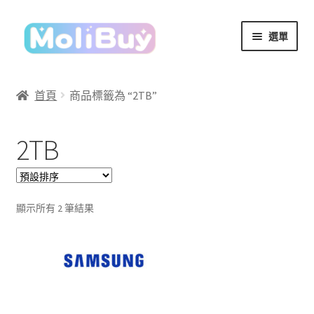
跳
跳
選單
至
至
導
主
覽
要
首頁
商品標籤為 “2TB”
列
內
容
2TB
顯示所有 2 筆結果