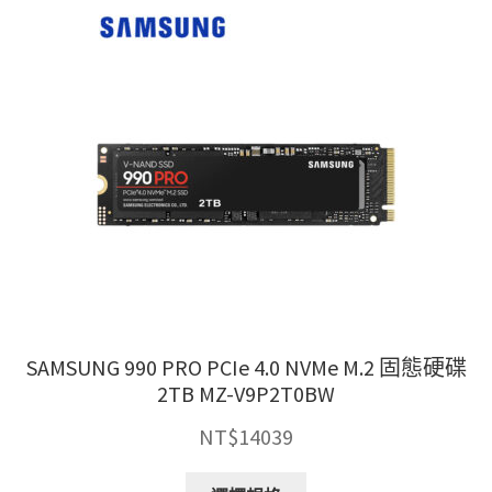
種
款
式。
可
在
產
品
頁
面
選
擇
選
項
SAMSUNG 990 PRO PCIe 4.0 NVMe M.2 固態硬碟
2TB MZ-V9P2T0BW
NT$
14039
此