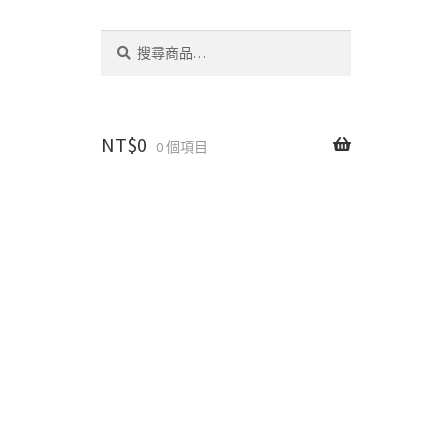
搜
搜
尋
尋
關
鍵
字:
NT$
0
0 個項目