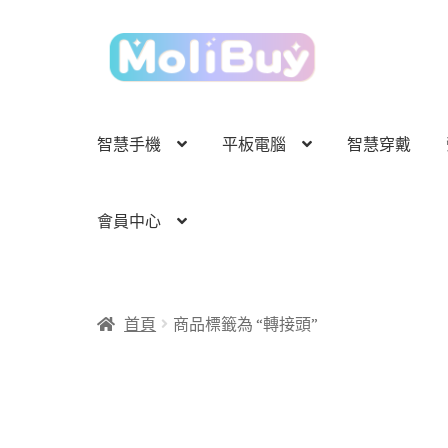
跳
跳
至
至
導
主
覽
要
列
內
智慧手機
平板電腦
智慧穿戴
容
會員中心
首頁
商品標籤為 “轉接頭”