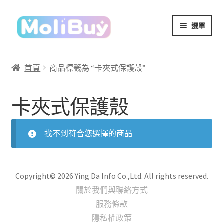
跳
跳
選單
至
至
導
主
覽
要
首頁
商品標籤為 “卡夾式保護殼”
列
內
容
卡夾式保護殼
找不到符合您選擇的商品
Copyright© 2026 Ying Da Info Co.,Ltd. All rights reserved.
關於我們與聯絡方式
服務條款
隱私權政策